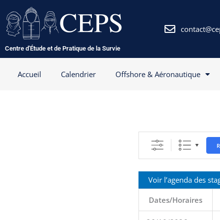
Aller
au
contenu
contact@ce
Centre d'Étude et de Pratique de la Survie
Accueil
Calendrier
Offshore & Aéronautique
Voir l’agenda des sta
Dates/Horaires