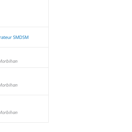
perateur SMDSM
 Morbihan
 Morbihan
 Morbihan