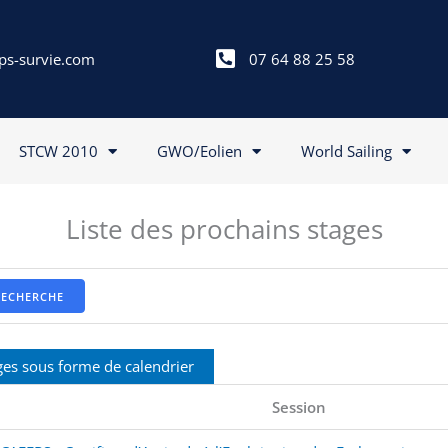
ps-survie.com
07 64 88 25 58
STCW 2010
GWO/Eolien
World Sailing
Liste des prochains stages
RECHERCHE
ges sous forme de calendrier
Session