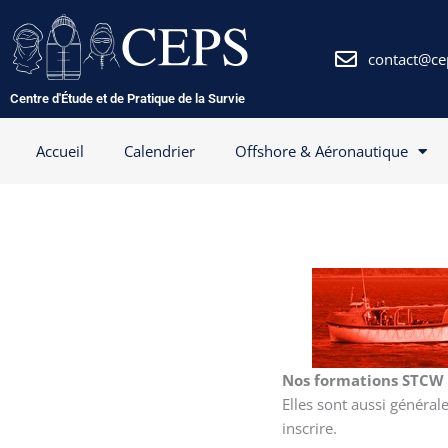
Aller
au
contenu
contact@ce
Centre d'Étude et de Pratique de la Survie
Accueil
Calendrier
Offshore & Aéronautique
Nos formations STCW 2
Elles sont aussi généra
inscrire.