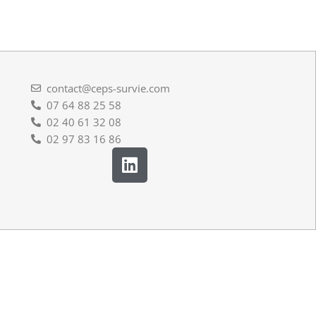
contact@ceps-survie.com
07 64 88 25 58
02 40 61 32 08
02 97 83 16 86
L
i
n
k
e
d
i
n