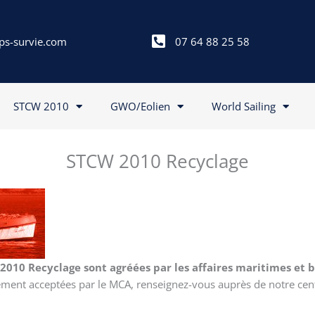
ps-survie.com
07 64 88 25 58
STCW 2010
GWO/Eolien
World Sailing
STCW 2010 Recyclage
010 Recyclage sont agréées par les affaires maritimes et b
lement acceptées par le MCA, renseignez-vous auprès de notre cen