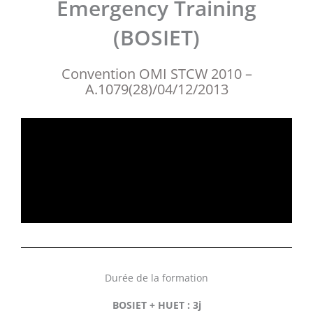
Emergency Training
(BOSIET)
Convention OMI STCW 2010 –
A.1079(28)/04/12/2013
Durée de la formation
BOSIET + HUET : 3j