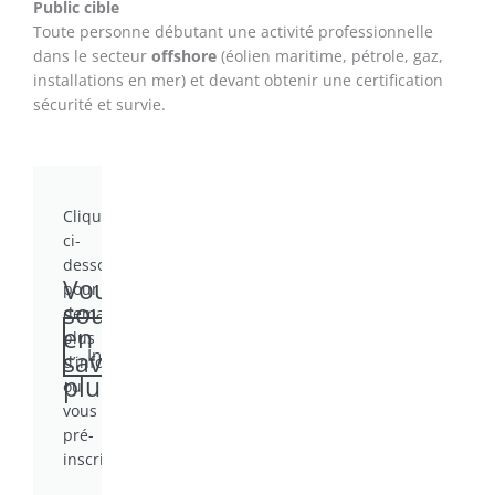
Public cible
Toute personne débutant une activité professionnelle
dans le secteur
offshore
(éolien maritime, pétrole, gaz,
installations en mer) et devant obtenir une certification
sécurité et survie.
Cliquez
ci-
dessous
Vous
pour
souhaitez
demander
en
Pré-
plus
Inscription
savoir
d’informations
plus?
ou
vous
pré-
inscrire.