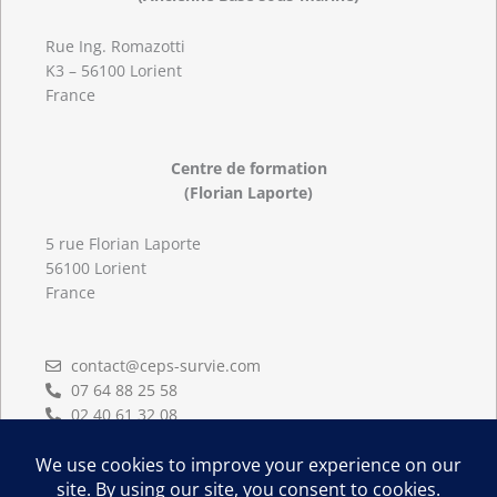
Rue Ing. Romazotti
K3 – 56100 Lorient
France
Centre de formation
(Florian Laporte)
5 rue Florian Laporte
56100 Lorient
France
contact@ceps-survie.com
07 64 88 25 58
02 40 61 32 08
02 97 83 16 86
L
i