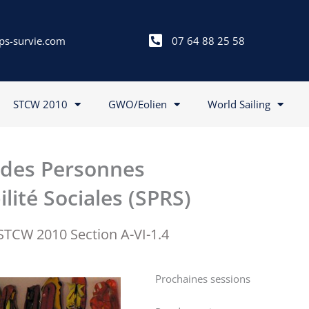
ps-survie.com
07 64 88 25 58
STCW 2010
GWO/Eolien
World Sailing
 des Personnes
lité Sociales (SPRS)
TCW 2010 Section A-VI-1.4
Prochaines sessions