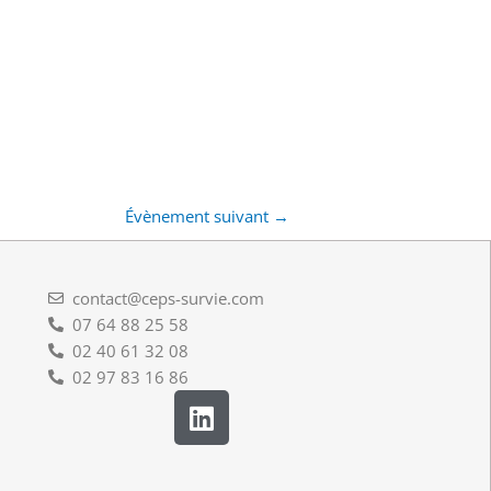
Évènement suivant
→
contact@ceps-survie.com
07 64 88 25 58
02 40 61 32 08
02 97 83 16 86
L
i
n
k