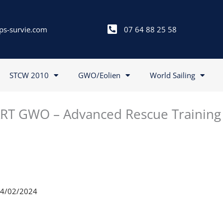
ps-survie.com
07 64 88 25 58
STCW 2010
GWO/Eolien
World Sailing
RT GWO – Advanced Rescue Training
 14/02/2024