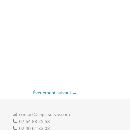
Évènement suivant
→
contact@ceps-survie.com
07 64 88 25 58
02 40 61 32 08