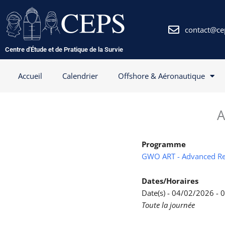
Aller
au
contenu
contact@ce
Centre d'Étude et de Pratique de la Survie
Accueil
Calendrier
Offshore & Aéronautique
A
Programme
GWO ART - Advanced Re
Dates/Horaires
Date(s) - 04/02/2026 -
Toute la journée