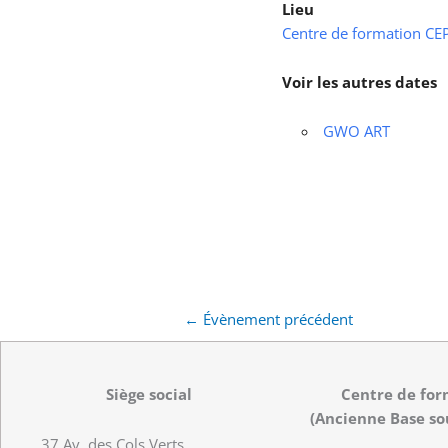
Lieu
Centre de formation CEPS
Voir les autres dates
GWO ART
←
Évènement précédent
Siège social
Centre de for
(Ancienne Base so
37 Av. des Cols Verts