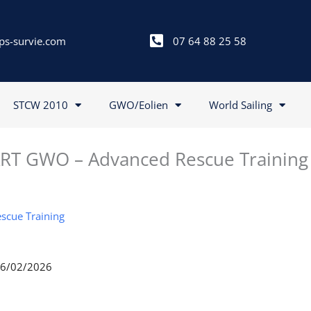
ps-survie.com
07 64 88 25 58
STCW 2010
GWO/Eolien
World Sailing
RT GWO – Advanced Rescue Training
scue Training
 06/02/2026