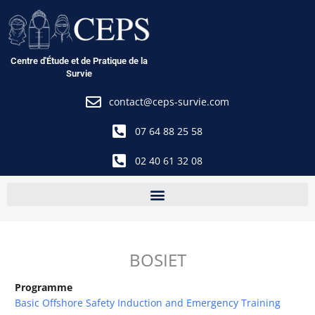
Aller
au
contenu
Centre d'Étude et de Pratique de la
Survie
contact@ceps-survie.com
07 64 88 25 58
02 40 61 32 08
BOSIET
Programme
Basic Offshore Safety Induction and Emergency Training