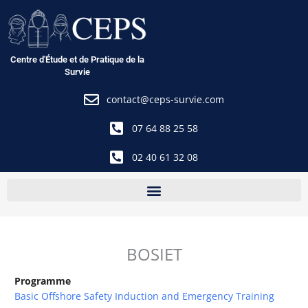
Aller
au
contenu
Centre d'Étude et de Pratique de la
Survie
contact@ceps-survie.com
07 64 88 25 58
02 40 61 32 08
BOSIET
Programme
Basic Offshore Safety Induction and Emergency Training