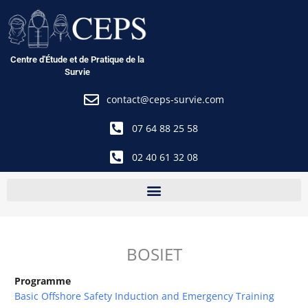
Aller
au
contenu
Centre d'Étude et de Pratique de la
Survie
contact@ceps-survie.com
07 64 88 25 58
02 40 61 32 08
BOSIET
Programme
Basic Offshore Safety Induction and Emergency Training