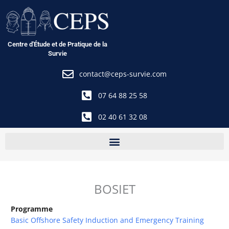
Aller
au
contenu
Centre d'Étude et de Pratique de la
Survie
contact@ceps-survie.com
07 64 88 25 58
02 40 61 32 08
BOSIET
Programme
Basic Offshore Safety Induction and Emergency Training