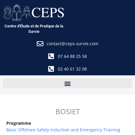
Aller
au
contenu
Centre d'Étude et de Pratique de la
Survie
contact@ceps-survie.com
07 64 88 25 58
02 40 61 32 08
BOSIET
Programme
Basic Offshore Safety Induction and Emergency Training