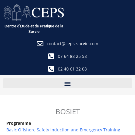
Aller
au
contenu
Centre d'Étude et de Pratique de la
Survie
contact@ceps-survie.com
07 64 88 25 58
02 40 61 32 08
BOSIET
Programme
Basic Offshore Safety Induction and Emergency Training