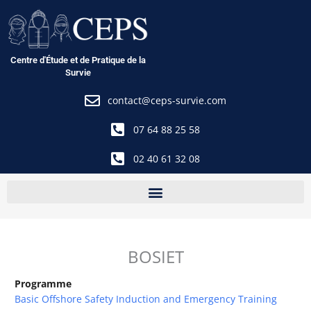
Aller
au
contenu
Centre d'Étude et de Pratique de la
Survie
contact@ceps-survie.com
07 64 88 25 58
02 40 61 32 08
BOSIET
Programme
Basic Offshore Safety Induction and Emergency Training