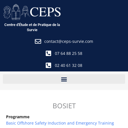
Aller
au
contenu
Centre d'Étude et de Pratique de la
Survie
contact@ceps-survie.com
07 64 88 25 58
02 40 61 32 08
BOSIET
Programme
Basic Offshore Safety Induction and Emergency Training