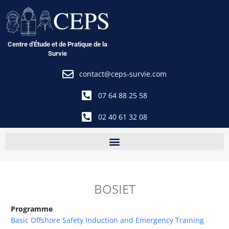
Aller
au
contenu
Centre d'Étude et de Pratique de la
Survie
contact@ceps-survie.com
07 64 88 25 58
02 40 61 32 08
BOSIET
Programme
Basic Offshore Safety Induction and Emergency Training