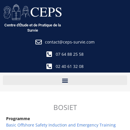
Aller
au
contenu
Centre d'Étude et de Pratique de la
Survie
contact@ceps-survie.com
07 64 88 25 58
02 40 61 32 08
BOSIET
Programme
Basic Offshore Safety Induction and Emergency Training