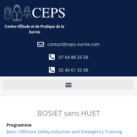
Aller
au
contenu
Centre d'Étude et de Pratique de la
Survie
contact@ceps-survie.com
07 64 88 25 58
02 40 61 32 08
BOSIET sans HUET
Programme
Basic Offshore Safety Induction and Emergency Training