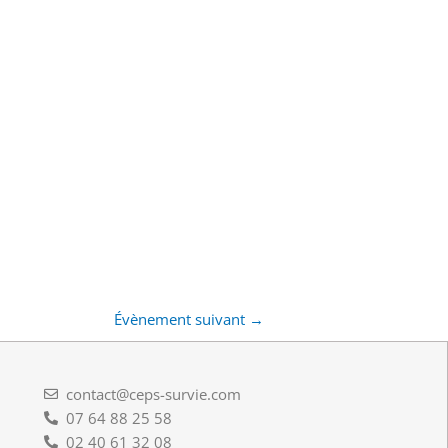
Évènement suivant
→
contact@ceps-survie.com
07 64 88 25 58
02 40 61 32 08