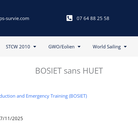
ps-survie.com
07 64 88 25 58
STCW 2010
GWO/Eolien
World Sailing
BOSIET sans HUET
nduction and Emergency Training (BOSIET)
 27/11/2025