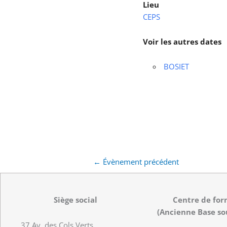
Lieu
CEPS
Voir les autres dates
BOSIET
←
Évènement précédent
Siège social
Centre de for
(Ancienne Base so
37 Av. des Cols Verts