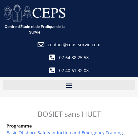
Aller
au
contenu
Centre d'Étude et de Pratique de la
Survie
contact@ceps-survie.com
07 64 88 25 58
02 40 61 32 08
BOSIET sans HUET
Programme
Basic Offshore Safety Induction and Emergency Training