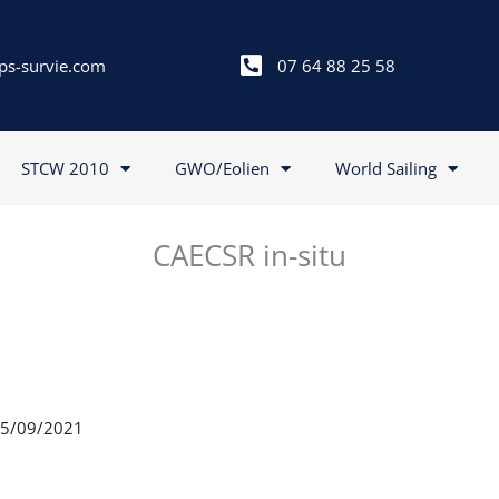
ps-survie.com
07 64 88 25 58
STCW 2010
GWO/Eolien
World Sailing
CAECSR in-situ
 15/09/2021