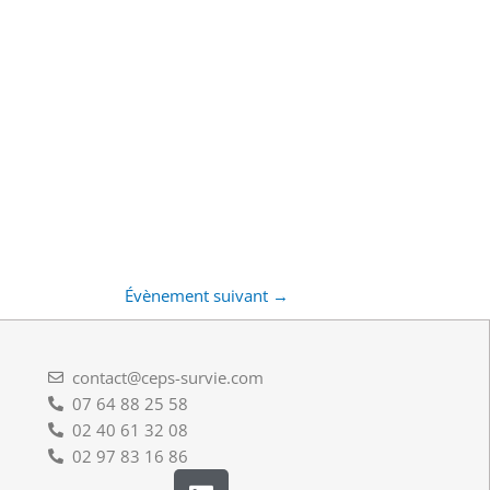
Évènement suivant
→
contact@ceps-survie.com
07 64 88 25 58
02 40 61 32 08
02 97 83 16 86
L