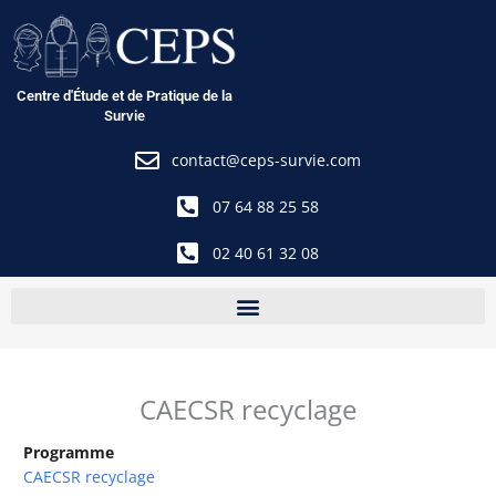
Aller
au
contenu
Centre d'Étude et de Pratique de la
Survie
contact@ceps-survie.com
07 64 88 25 58
02 40 61 32 08
CAECSR recyclage
Programme
CAECSR recyclage