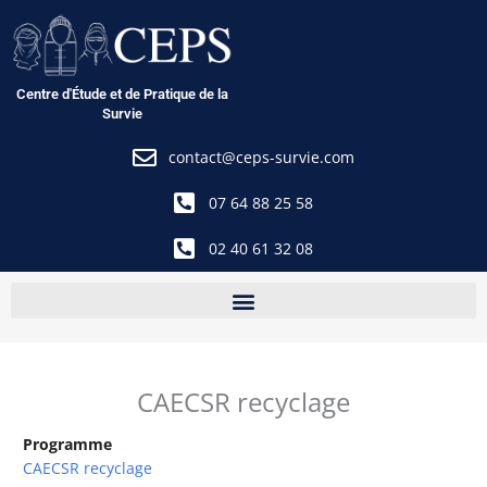
Aller
au
contenu
Centre d'Étude et de Pratique de la
Survie
contact@ceps-survie.com
07 64 88 25 58
02 40 61 32 08
CAECSR recyclage
Programme
CAECSR recyclage