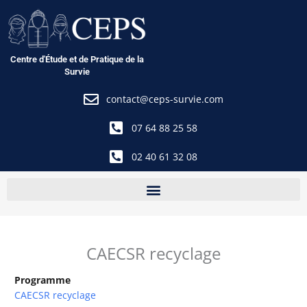
Aller
au
contenu
Centre d'Étude et de Pratique de la
Survie
contact@ceps-survie.com
07 64 88 25 58
02 40 61 32 08
CAECSR recyclage
Programme
CAECSR recyclage