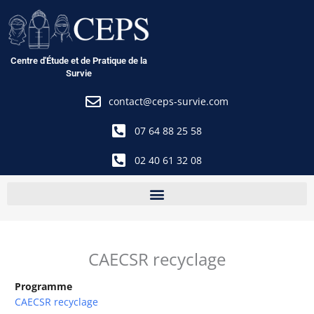
Aller
au
contenu
Centre d'Étude et de Pratique de la
Survie
contact@ceps-survie.com
07 64 88 25 58
02 40 61 32 08
CAECSR recyclage
Programme
CAECSR recyclage