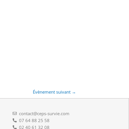
Évènement suivant
→
contact@ceps-survie.com
07 64 88 25 58
02 40 61 32 08