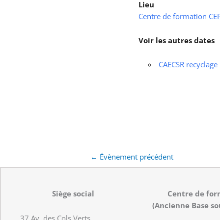
Lieu
Centre de formation CEPS
Voir les autres dates
CAECSR recyclage
←
Évènement précédent
Siège social
Centre de for
(Ancienne Base so
37 Av. des Cols Verts