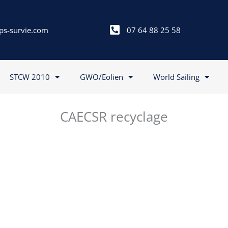
ps-survie.com
07 64 88 25 58
STCW 2010
GWO/Eolien
World Sailing
CAECSR recyclage