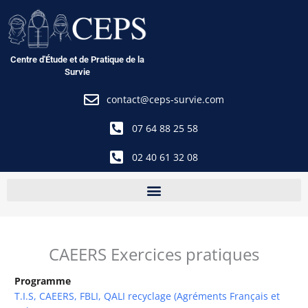
Aller
au
contenu
Centre d'Étude et de Pratique de la
Survie
contact@ceps-survie.com
07 64 88 25 58
02 40 61 32 08
CAEERS Exercices pratiques
Programme
T.I.S, CAEERS, FBLI, QALI recyclage (Agréments Français et