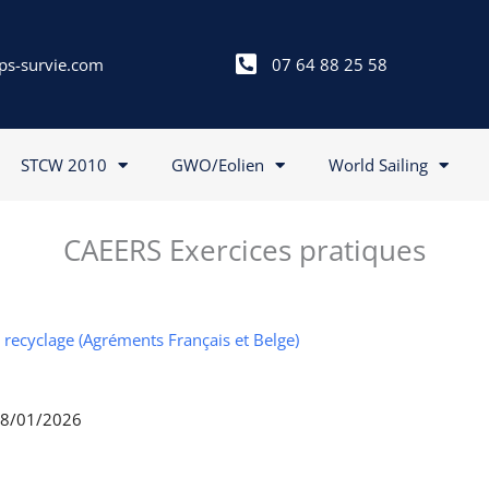
ps-survie.com
07 64 88 25 58
STCW 2010
GWO/Eolien
World Sailing
CAEERS Exercices pratiques
I recyclage (Agréments Français et Belge)
 28/01/2026