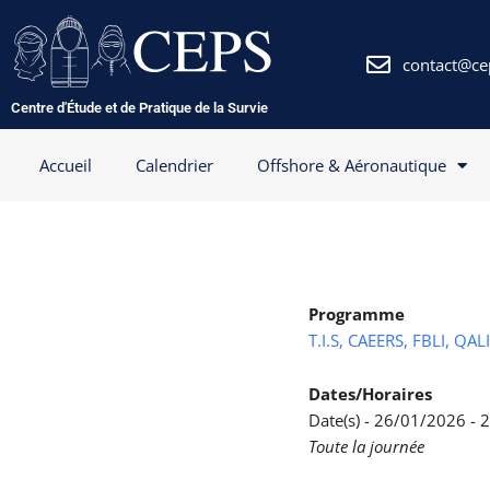
Aller
au
contenu
contact@ce
Centre d'Étude et de Pratique de la Survie
Accueil
Calendrier
Offshore & Aéronautique
Programme
T.I.S, CAEERS, FBLI, QAL
Dates/Horaires
Date(s) - 26/01/2026 -
Toute la journée