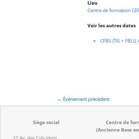
Lieu
Centre de formation CEPS
Voir les autres dates
CFBS (TIS + FBLI),
←
Évènement précédent
Siège social
Centre de for
(Ancienne Base so
37 Av. des Cols Verts