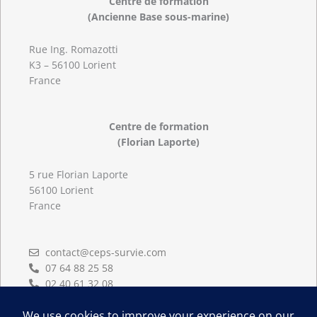
Centre de formation
(Ancienne Base sous-marine)
Rue Ing. Romazotti
K3 – 56100 Lorient
France
Centre de formation
(Florian Laporte)
5 rue Florian Laporte
56100 Lorient
France
contact@ceps-survie.com
07 64 88 25 58
02 40 61 32 08
02 97 83 16 86
L