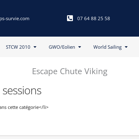
ps-survie.com
07 64 88 25 58
STCW 2010
GWO/Eolien
World Sailing
Escape Chute Viking
 sessions
s cette catégorie</li>