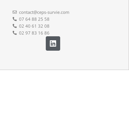
contact@ceps-survie.com
07 64 88 25 58
02 40 61 32 08
02 97 83 16 86
L
i
n
k
e
d
i
n