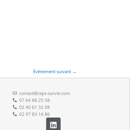
Évènement suivant
→
contact@ceps-survie.com
07 64 88 25 58
02 40 61 32 08
02 97 83 16 86
L
i