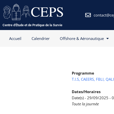
Aller
au
contenu
contact@ce
Centre d'Étude et de Pratique de la Survie
Accueil
Calendrier
Offshore & Aéronautique
Programme
T.I.S, CAEERS, FBLI, QAL
Dates/Horaires
Date(s) - 29/09/2025 -
Toute la journée