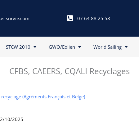
ps-survie.com
07 64 88 25 58
STCW 2010
GWO/Eolien
World Sailing
CFBS, CAEERS, CQALI Recyclages
I recyclage (Agréments Français et Belge)
 02/10/2025