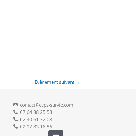
Évènement suivant
→
contact@ceps-survie.com
07 64 88 25 58
02 40 61 32 08
02 97 83 16 86
L