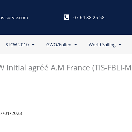
ps-survie.com
07 64 88 25 58
STCW 2010
GWO/Eolien
World Sailing
 Initial agréé A.M France (TIS-FBLI-
 27/01/2023