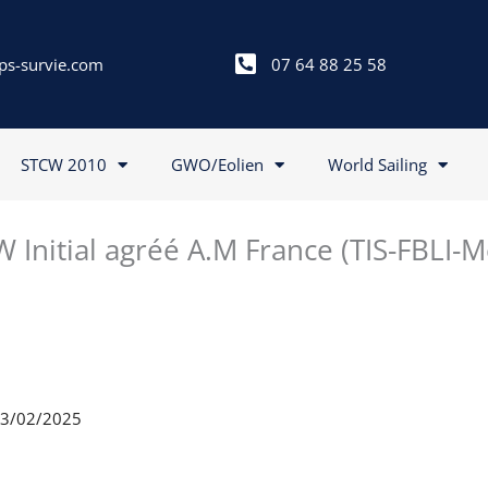
ps-survie.com
07 64 88 25 58
STCW 2010
GWO/Eolien
World Sailing
 Initial agréé A.M France (TIS-FBLI-
 23/02/2025