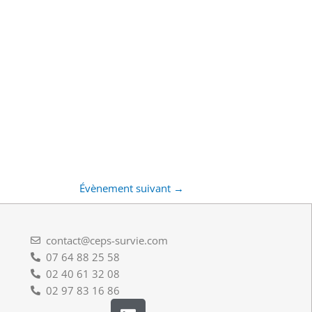
Évènement suivant
→
contact@ceps-survie.com
07 64 88 25 58
02 40 61 32 08
02 97 83 16 86
L