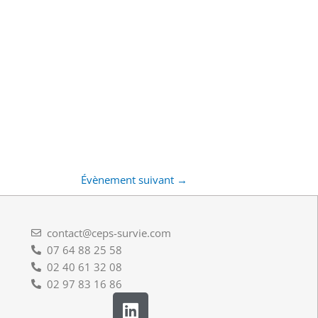
Évènement suivant
→
contact@ceps-survie.com
07 64 88 25 58
02 40 61 32 08
02 97 83 16 86
L