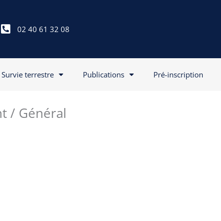
02 40 61 32 08
Survie terrestre
Publications
Pré-inscription
nt / Général