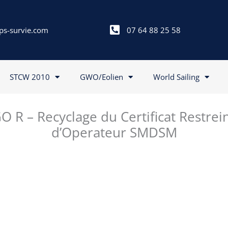
ps-survie.com
07 64 88 25 58
STCW 2010
GWO/Eolien
World Sailing
 R – Recyclage du Certificat Restrei
d’Operateur SMDSM