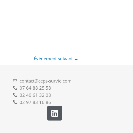
Évènement suivant
→
contact@ceps-survie.com
07 64 88 25 58
02 40 61 32 08
02 97 83 16 86
L
i
n
k