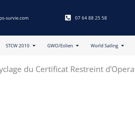
ps-survie.com
07 64 88 25 58
STCW 2010
GWO/Eolien
World Sailing
yclage du Certificat Restreint d’Ope