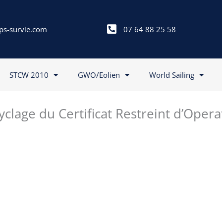
ps-survie.com
07 64 88 25 58
STCW 2010
GWO/Eolien
World Sailing
yclage du Certificat Restreint d’Ope