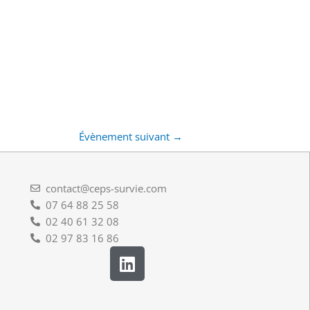
Évènement suivant
→
contact@ceps-survie.com
07 64 88 25 58
02 40 61 32 08
02 97 83 16 86
L
i
n
k