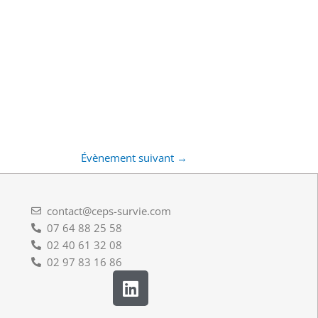
Évènement suivant
→
contact@ceps-survie.com
07 64 88 25 58
02 40 61 32 08
02 97 83 16 86
L
i
n