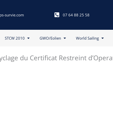
ps-survie.com
07 64 88 25 58
STCW 2010
GWO/Eolien
World Sailing
yclage du Certificat Restreint d’Ope