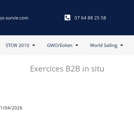
ps-survie.com
07 64 88 25 58
STCW 2010
GWO/Eolien
World Sailing
Exercices B2B in situ
 21/04/2026