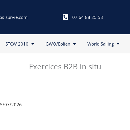
ps-survie.com
07 64 88 25 58
STCW 2010
GWO/Eolien
World Sailing
Exercices B2B in situ
 15/07/2026