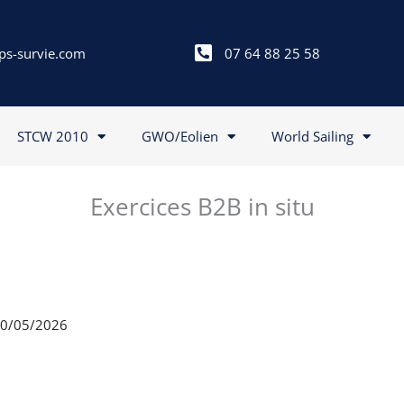
ps-survie.com
07 64 88 25 58
STCW 2010
GWO/Eolien
World Sailing
Exercices B2B in situ
 20/05/2026