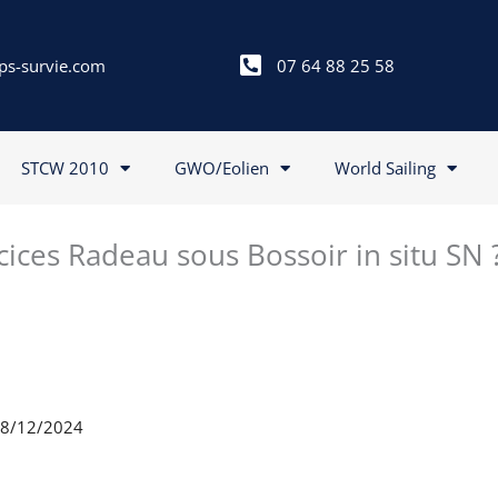
ps-survie.com
07 64 88 25 58
STCW 2010
GWO/Eolien
World Sailing
cices Radeau sous Bossoir in situ SN 
 18/12/2024