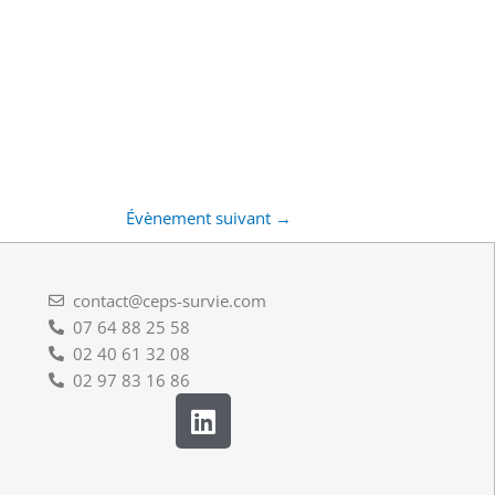
Évènement suivant
→
contact@ceps-survie.com
07 64 88 25 58
02 40 61 32 08
02 97 83 16 86
L
i
n
k