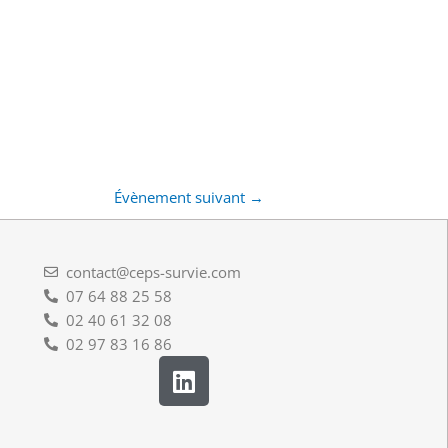
Évènement suivant
→
contact@ceps-survie.com
07 64 88 25 58
02 40 61 32 08
02 97 83 16 86
L
i
n
k