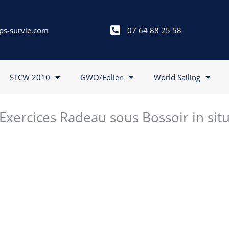
ps-survie.com
07 64 88 25 58
STCW 2010
GWO/Eolien
World Sailing
Exercices Radeau sous Bossoir in sit