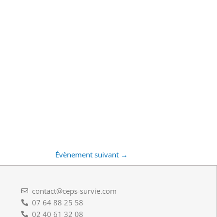
Évènement suivant
→
contact@ceps-survie.com
07 64 88 25 58
02 40 61 32 08