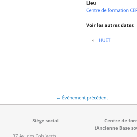
Lieu
Centre de formation CEPS
Voir les autres dates
HUET
←
Évènement précédent
Siège social
Centre de for
(Ancienne Base so
37 Av. des Cols Verts