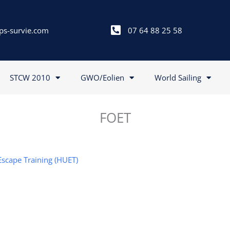
ps-survie.com
07 64 88 25 58
STCW 2010
GWO/Eolien
World Sailing
FOET
Escape Training (HUET)