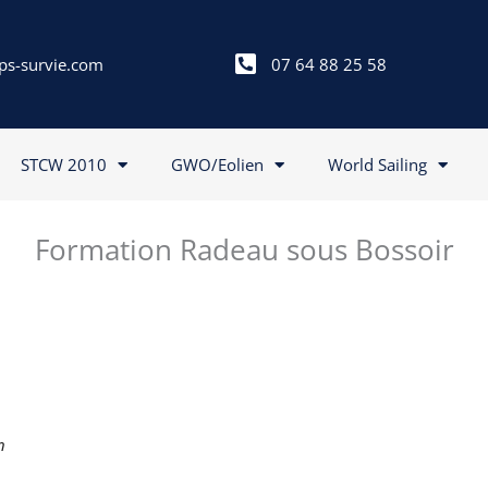
ps-survie.com
07 64 88 25 58
STCW 2010
GWO/Eolien
World Sailing
Formation Radeau sous Bossoir
n