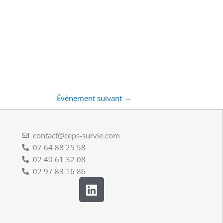
Évènement suivant
→
contact@ceps-survie.com
07 64 88 25 58
02 40 61 32 08
02 97 83 16 86
L
i
n
k