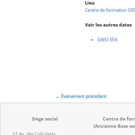
Lieu
Centre de formation CEPS
Voir les autres dates
GWO EFA
←
Évènement précédent
Siège social
Centre de for
(Ancienne Base so
37 Av. des Cols Verts