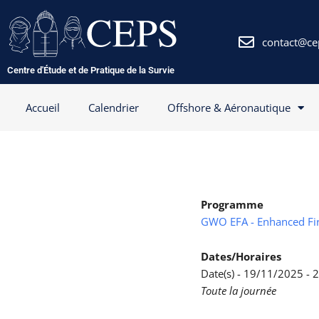
Aller
au
contenu
contact@ce
Centre d'Étude et de Pratique de la Survie
Accueil
Calendrier
Offshore & Aéronautique
Programme
GWO EFA - Enhanced Fir
Dates/Horaires
Date(s) - 19/11/2025 -
Toute la journée