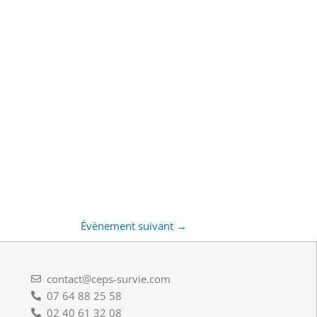
Évènement suivant
→
contact@ceps-survie.com
07 64 88 25 58
02 40 61 32 08