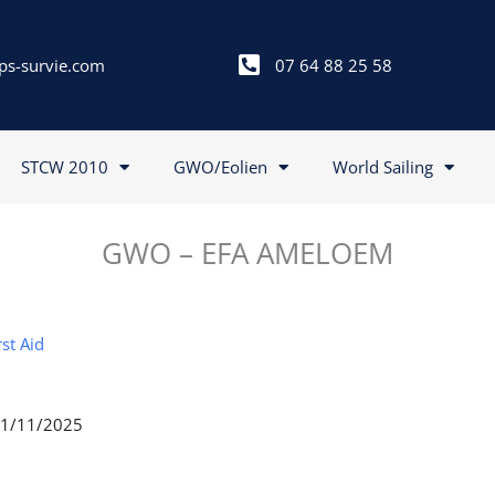
ps-survie.com
07 64 88 25 58
STCW 2010
GWO/Eolien
World Sailing
GWO – EFA AMELOEM
st Aid
 21/11/2025