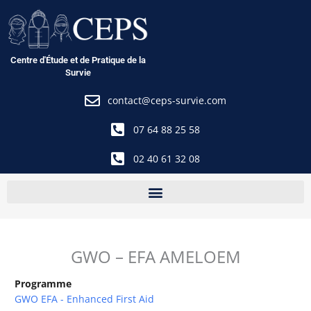
Aller
au
contenu
Centre d'Étude et de Pratique de la
Survie
contact@ceps-survie.com
07 64 88 25 58
02 40 61 32 08
GWO – EFA AMELOEM
Programme
GWO EFA - Enhanced First Aid