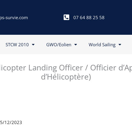
ps-survie.com
07 64 88 25 58
STCW 2010
GWO/Eolien
World Sailing
icopter Landing Officer / Officier d’
d’Hélicoptère)
 05/12/2023