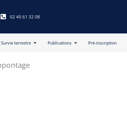
02 40 61 32 08
Survie terrestre
Publications
Pré-inscription
Appontage