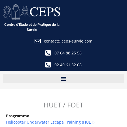
Aller
au
contenu
Centre d'Étude et de Pratique de la
Survie
contact@ceps-survie.com
07 64 88 25 58
02 40 61 32 08
HUET / FOET
Programme
Helicopter Underwater Escape Training (HUET)