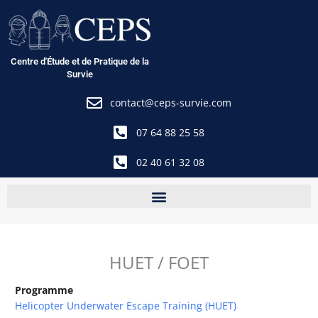
Aller
au
contenu
Centre d'Étude et de Pratique de la
Survie
contact@ceps-survie.com
07 64 88 25 58
02 40 61 32 08
HUET / FOET
Programme
Helicopter Underwater Escape Training (HUET)