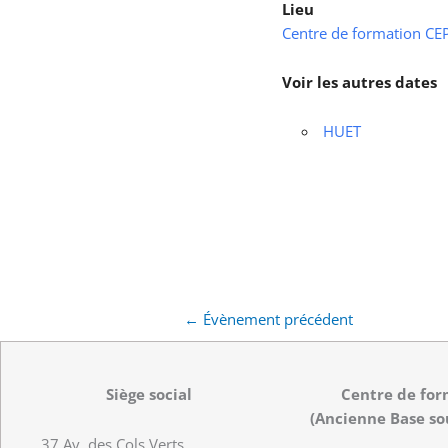
Lieu
Centre de formation CEPS
Voir les autres dates
HUET
←
Évènement précédent
Siège social
Centre de for
(Ancienne Base so
37 Av. des Cols Verts