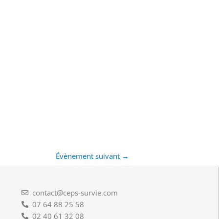
Évènement suivant
→
contact@ceps-survie.com
07 64 88 25 58
02 40 61 32 08