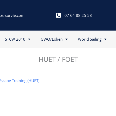
ps-survie.com
07 64 88 25 58
STCW 2010
GWO/Eolien
World Sailing
HUET / FOET
Escape Training (HUET)